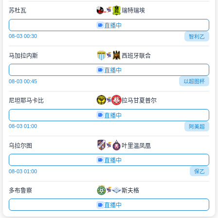
苏杜瓦
瑞特瑞埃
直播中
08-03 00:30
智利乙
马加拉内斯
西班牙联合
直播中
08-03 00:45
以超图杯
尼坦耶马卡比
拉马甘夏普尔
直播中
08-03 01:00
阿美超
乌拉尔图
叶里温凤凰
直播中
08-03 01:00
保乙
多布鲁察
斯夫格
直播中