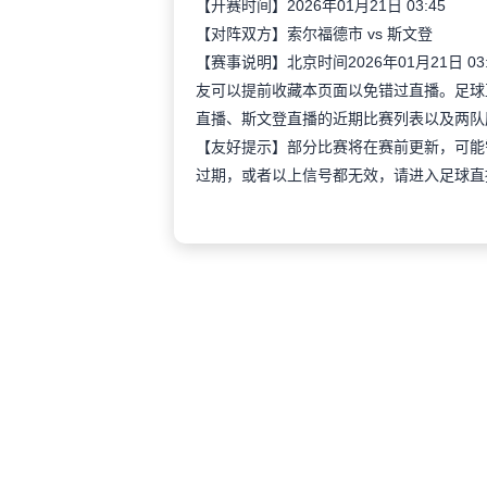
【开赛时间】2026年01月21日 03:45
【对阵双方】索尔福德市 vs 斯文登
【赛事说明】北京时间2026年01月21日
友可以提前收藏本页面以免错过直播。足球
直播、斯文登直播的近期比赛列表以及两队
【友好提示】部分比赛将在赛前更新，可能
过期，或者以上信号都无效，请进入足球直