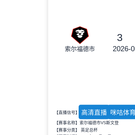
3
2026-0
索尔福德市
高清直播
咪咕体
【直播信号】
【赛事名称】索尔福德市VS斯文登
【赛事分类】
英足总杯