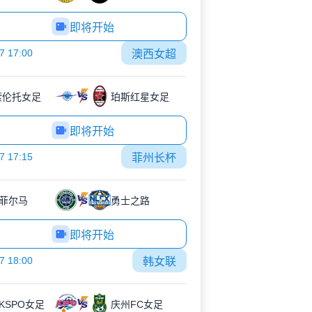
即将开始
7 17:00
澳西女超
索伦托女足
珀斯红星女足
即将开始
7 17:15
菲州长杯
菲尔马
勇士之路
即将开始
7 18:00
韩女联
KSPO女足
庆州FC女足