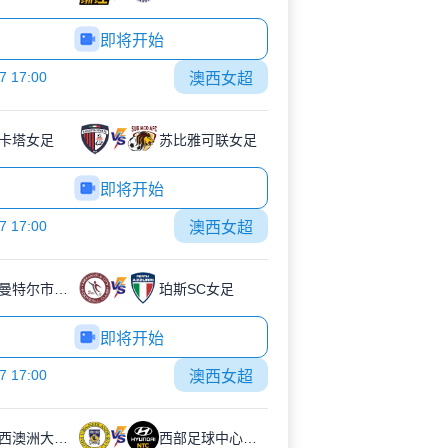
即将开始
7 17:00
澳西女超
卡塔女足
苏比雅可联女足
即将开始
7 17:00
澳西女超
费雷曼特尔市女足
珀斯SC女足
即将开始
7 17:00
澳西女超
尼兰西澳洲大学女足
西部足球中心女足