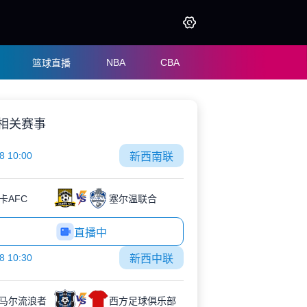
NBA
CBA
篮球直播
相关赛事
8 10:00
新西南联
卡AFC
塞尔温联合
直播中
8 10:30
新西中联
马尔流浪者
西方足球俱乐部