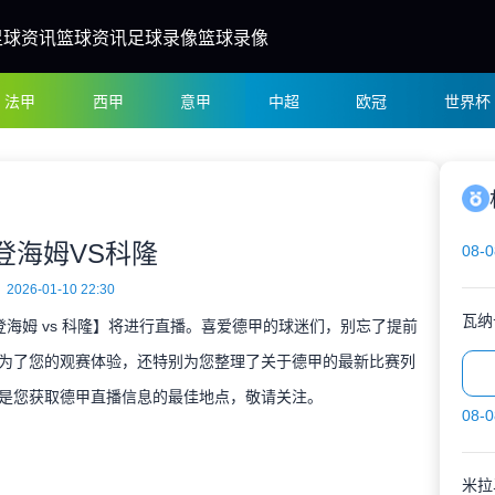
足球资讯
篮球资讯
足球录像
篮球录像
法甲
西甲
意甲
中超
欧冠
世界杯
登海姆VS科隆
08-0
2026-01-10 22:30
瓦纳
海登海姆 vs 科隆】将进行直播。喜爱德甲的球迷们，别忘了提前
为了您的观赛体验，还特别为您整理了关于德甲的最新比赛列
是您获取德甲直播信息的最佳地点，敬请关注。
08-0
米拉