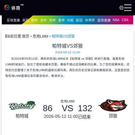
NBA
CBA
足球直播
英超
德甲
法甲
西甲
意甲
中超
欧冠
世界杯
篮球直播
页
直播
直播
当前位置:
首页
危地LMM
帕特城VS郊狼
资讯
帕特城VS郊狼
资讯
2026-05-12 11:00
录像
录像
在2026年05月12日，精彩的危地LMM对决【帕特城 vs 郊狼】将进行直播。喜爱危地
LMM的球迷们，别忘了提前收藏本页面，确保不错过这场精彩的比赛。为了您的观赛体验，还
特别为您整理了关于危地LMM的最新比赛列表、两队的历史交锋记录和赛程安排。这里是您获
取危地LMM直播信息的最佳地点，敬请关注。
危地LMM
86
VS
132
帕特城
郊狼
2026-05-12 11:00
已结束