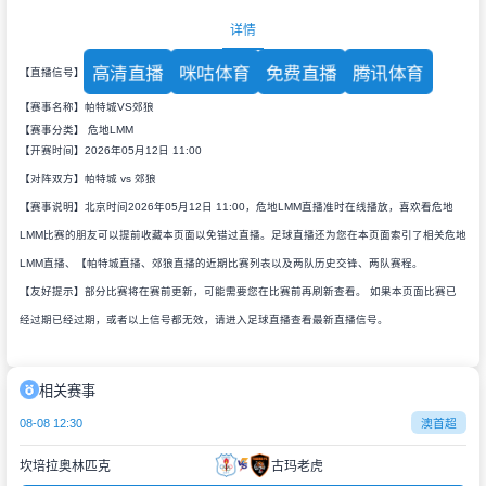
详情
高清直播
咪咕体育
免费直播
腾讯体育
【直播信号】
【赛事名称】帕特城VS郊狼
【赛事分类】
危地LMM
【开赛时间】2026年05月12日 11:00
【对阵双方】帕特城 vs 郊狼
【赛事说明】北京时间2026年05月12日 11:00，危地LMM直播准时在线播放，喜欢看危地
LMM比赛的朋友可以提前收藏本页面以免错过直播。足球直播还为您在本页面索引了相关危地
LMM直播、【帕特城直播、郊狼直播的近期比赛列表以及两队历史交锋、两队赛程。
【友好提示】部分比赛将在赛前更新，可能需要您在比赛前再刷新查看。 如果本页面比赛已
经过期已经过期，或者以上信号都无效，请进入足球直播查看最新直播信号。
相关赛事
08-08 12:30
澳首超
坎培拉奥林匹克
古玛老虎