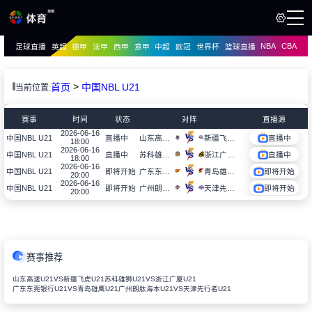
NBA
CBA
足球直播
英超
德甲
法甲
西甲
意甲
中超
欧冠
世界杯
篮球直播
页
直播
直播
>
首页
中国NBL U21
当前位置:
资讯
资讯
赛事
时间
状态
对阵
直播源
录像
2026-06-16
录像
山东高速U21
新疆飞虎U21
中国NBL U21
直播中
直播中
18:00
2026-06-16
苏科雄狮U21
浙江广厦U21
中国NBL U21
直播中
直播中
18:00
2026-06-16
广东东莞银行U21
青岛雄鹰U21
中国NBL U21
即将开始
即将开始
20:00
2026-06-16
广州朗肽海本U21
天津先行者U21
中国NBL U21
即将开始
即将开始
20:00
赛事推荐
山东高速U21VS新疆飞虎U21
苏科雄狮U21VS浙江广厦U21
广东东莞银行U21VS青岛雄鹰U21
广州朗肽海本U21VS天津先行者U21